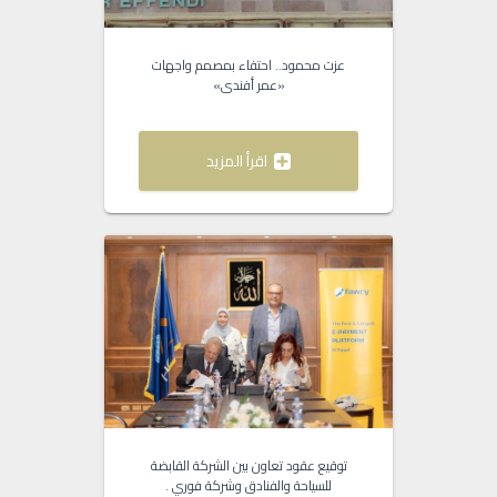
عزت محمود.. احتفاء بمصمم واجهات
«عمر أفندى»
اقرأ المزيد
توقيع عقود تعاون بين الشركة القابضة
للسياحة والفنادق وشركة فوري .