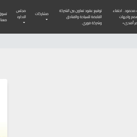
محمود.. احتفاء
توقيع عقود تعاون بين الشركة
مجلس
مشاركات
تسوق
مم واجهات
القابضة للسياحة والفنادق
الاداره
معنا
ر أفندى»
وشركة فوري .